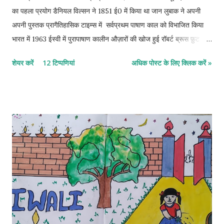
का पहला प्रयोग डैनियल विल्सन ने 1851 ई0 में किया था जान लुबाक ने अपनी
अपनी पुस्तक प्रागैतिहासिक टाइम्स में सर्वप्रथम पाषाण काल ​​को विभाजित किया
भारत में 1963 ईस्वी में पुरापाषाण कालीन औज़ारों की खोज हुई रॉबर्ट ब्रूस फ़ुट
पहले व्यक्ति थी कला की उत्पत्ति कब और कैसे हुई, निश्चित रूप से इस विषय में
शेयर करें
12 टिप्पणियां
अधिक पोस्ट के लिए क्लिक करें »
हमारे पास कोई साक्ष्य नहीं है, फिर भी हम यह कह सकते हैं कि मानव जीवन के साथ
ही कलाओं का जन्म हुआ होगा। प्रागैतिहासिक मानव की सभी खोज अचानक से हुई,
उदाहरण के लिए आग जलाने की खोज, दो पत्थरों को रगड़ते हुए हुई। ऐसी ही कला
का ज्ञान हुआ। जहां पर हम रहते हैं उन स्थानों पर पैरों एवं क्रिया कलापों के चिन्ह
छोड़ते हैं तथा छाया से भी आकृतियां बनती हुई दिखाई पड़ती है, छाया को देखकर हम
उत्सुक हो जाते हैं। प्रागैतिहासिक काल की कला को तीन भागों में बाँट दिया गया
है। 1 पूर्ण पाषाण काल 2 मध्य पाषाण काल 3 उत्तर पाषाण काल पूर्ण पाषाण काल ...