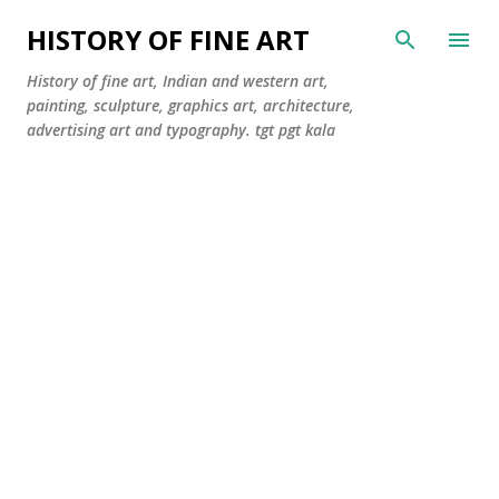
सीधे मुख्य सामग्री पर जाएं
HISTORY OF FINE ART
History of fine art, Indian and western art,
painting, sculpture, graphics art, architecture,
advertising art and typography. tgt pgt kala