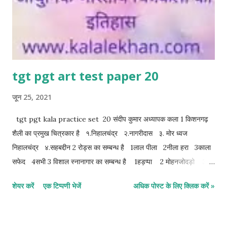
tgt pgt art test paper 20
जून 25, 2021
tgt pgt kala practice set 20 संदीप कुमार अध्यापक कला 1 किशनगढ़
शैली का प्रमुख चित्रकार है १.निहालचंद्र २.नागरीदास ३. मोर ध्वज
निहालचंद्र ४.सहबद्दीन 2 रोड्स का सम्बन्ध है 1लाल पीला 2नीला हरा 3काला
सफेद 4सभी 3 विशाल स्नानागार का सम्बन्ध है 1हड़प्पा 2 मोहनजोदड़ो 3
अजंता 4 इनमें से कोई नहीं 4 सिंधु सभ्यता के लोगो को किस धातु का ज्ञान नहीं था
शेयर करें
एक टिप्पणी भेजें
अधिक पोस्ट के लिए क्लिक करें »
1 सोना 2 चांदी 3 तांबा 4 लोहा 5 अजंता में कितने प्रकार की रेखा शैली
का प्रयोग हुआ है 1 10 2 १६ 3 २० 4 २२ 6 जहांगीर काल में चित्रित
मुगल सुंदरी कहा संग्रहित है 1राष्ट्रीय संग्रहालय 2 भारत भवन। 3 भारत