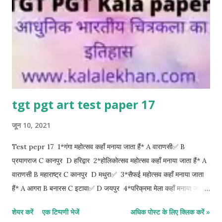
11*विश्व कठपुतली दिवस कब मनाया जाता हैं* A 13 फरवरी B 21 मार्च✅...
tgt pgt art test paper 17
जून 10, 2021
Test pepr 17 1*गंगा महोत्सव कहाँ मनाया जाता हैं* A वाराणसी✅ B
प्रयागराज C कानपुर D हरिद्वार 2*होलिकोत्सव महोत्सव कहाँ मनाया जाता हैं* A
वाराणसी B महाराष्ट्र C कानपुर D मथुरा✅ 3*सैफई महोत्सव कहाँ मनाया जाता
हैं* A आगरा B बनारस C इटावा✅ D जयपुर 4*परिक्रमा मेला कहाँ मनाया जाता
हैं* A वाराणसी B प्रयागराज C अयोध्या✅ D चित्रकूट 5*सूरजकुंड शिल्प मेला
शेयर करें
एक टिप्पणी भेजें
अधिक पोस्ट के लिए क्लिक करें »
कहाँ लगता हैं* A हरियाणा✅ B पंश्चिम बंगाल C उड़ीसा D राजस्थान 6*गनपती