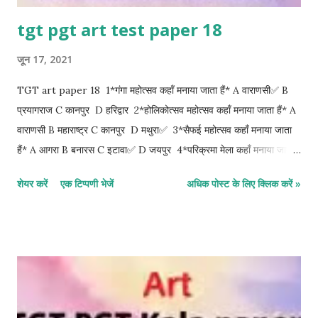
tgt pgt art test paper 18
जून 17, 2021
TGT art paper 18 1*गंगा महोत्सव कहाँ मनाया जाता हैं* A वाराणसी✅ B
प्रयागराज C कानपुर D हरिद्वार 2*होलिकोत्सव महोत्सव कहाँ मनाया जाता हैं* A
वाराणसी B महाराष्ट्र C कानपुर D मथुरा✅ 3*सैफई महोत्सव कहाँ मनाया जाता
हैं* A आगरा B बनारस C इटावा✅ D जयपुर 4*परिक्रमा मेला कहाँ मनाया जाता
हैं* A वाराणसी B प्रयागराज C अयोध्या✅ D चित्रकूट 5*सूरजकुंड शिल्प मेला
शेयर करें
एक टिप्पणी भेजें
अधिक पोस्ट के लिए क्लिक करें »
कहाँ लगता हैं* A हरियाणा✅ B पंश्चिम बंगाल C उड़ीसा D राजस्थान 6*गनपती
उत्सव कहाँ मनाया जाता हैं* A मध्य प्रदेश B पंश्चिम बंगाल C उत्तर प्रदेश D
महाराष्ट्र ✅ 7*कंस मेला कहाँ लगता हैं* A केरल B हिमांचल C मथुरा✅ D
उत्तराखंड 8*विश्व रेडियो दिवस कब मनाया जाता हैं* A 13 फरवरी✅ B 12
सितम्बर C 25 जनवरी D 5 नवम्बर 9*विश्व थियेटर रंगमंच दिवस कब मनाया जाता
हैं* A 27 मार्च✅ B 18 अपैल C 28 मार्च D 19 अगस्त 10*विश्व महिला दिवस
कब मनाया जाता हैं* A 27 दिसम्बर B 18 अपैल C 8 मार्च✅ D 31 अगस्त