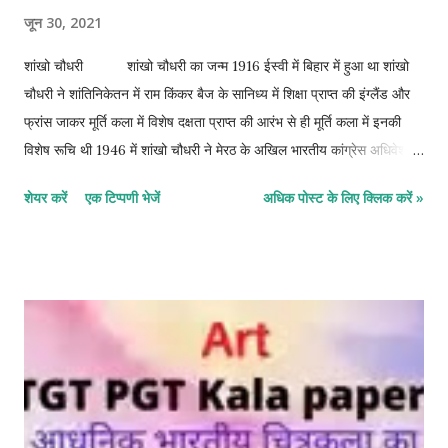
जून 30, 2021
शांखो चौधरी शांखो चौधरी का जन्म 1916 ईस्वी में बिहार में हुआ था शांखो
चौधरी ने शांतिनिकेतन में राम किंकर बैज के सानिध्य में शिक्षा प्राप्त की इंग्लैंड और
फ्रांस जाकर मूर्ति कला में विशेष दक्षता प्राप्त की आरंभ से ही मूर्ति कला में इनकी
विशेष रूचि थी 1946 में शांखो चौधरी ने मेरठ के अखिल भारतीय कांग्रेस अधिवेशन
अधिवेशन के लिए कार्य किया 1980 में तंजानिया दारेस्लाम विश्वविद्यालय में प्रोफेसर
शेयर करें
एक टिप्पणी भेजें
अधिक पोस्ट के लिए क्लिक करें »
के रुप में कार्य 1984 में केन्द्रीय ललित अकादमी नई दिल्ली के कार्यकारी अध्यक्ष भी
रहे एम एस विश्वविद्यालय में एक विशाल मूर्ति कार्यशाला का आरंभ किया वहीं पर 20
वर्ष तक शिक्षक के रूप में कार्य किया 1976 में ललित कला अकादमी की गाढ़ी
कार्यशाला के विकाश के लिया भी योगदान दिया शंखों चौधरी पर पेरिस भ्रमण के समय
में धनवादी प्रभाव स्पष्ट रूप से देखा जा सकता है toilet shankho
chaudhuri जन्म 25 फ़रवरी 1916 बिहार मृत्यु 28 अगस्त 2006
दिल्ली शिक्षा शांतिनिकेतन व्यवसाय मूर्तिकार ...