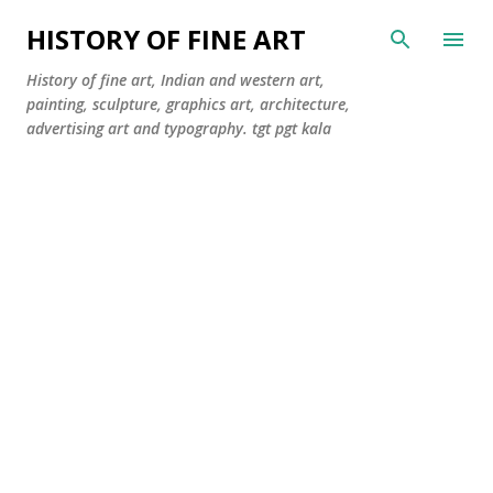
सीधे मुख्य सामग्री पर जाएं
HISTORY OF FINE ART
History of fine art, Indian and western art,
painting, sculpture, graphics art, architecture,
advertising art and typography. tgt pgt kala