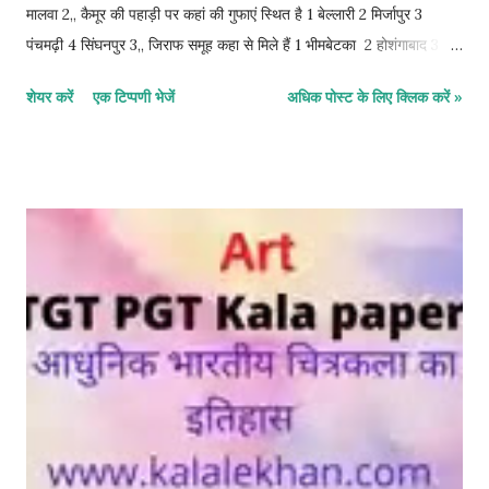
मालवा 2,, कैमूर की पहाड़ी पर कहां की गुफाएं स्थित है 1 बेल्लारी 2 मिर्जापुर 3
पंचमढ़ी 4 सिंघनपुर 3,, जिराफ समूह कहा से मिले हैं 1 भीमबेटका 2 होशंगाबाद 3
मिर्जापुर 4 बल्लारी 4,, भीमबेटका को यूनेस्को ने विश्व धरोहर सूची में कब समिल लिया
शेयर करें
एक टिप्पणी भेजें
अधिक पोस्ट के लिए क्लिक करें »
है 1 2008 2 2005 3 2003 4 2001 5,, सुड उठाएं हाथी कहां से प्राप्त है 1
सिघन पुर 2 मिर्जापुर 3 पंचमढ़ी 4 भीमबेटका 6,, कालीबंगा की खोज किसने की थी 1
अमलानंद घोष 2 मनोरंजन घोष 3 दयाराम साहनी 4 राखल दास बनर्जी 7,, मनके
बनाने का कारखाना कहां से मिला है 1 लोथल 2 हड़प्पा 3 कालीबंगा 4 मोहन जोदड़ो
8,, सिंधु सभ्यता में सर्वाधिक मूर्तियां किस की मिली हैं 1 पुरुष की 2 नारी की 3 पशुओं
की 4 सभी की 9,, सरस्वती नदी का आधुनिक नाम क्या है 1 घग्घर नदी 2 गोमती 3
गगा नदी 4 सिंधु नदी 10,, लोहे का प्रयोग किस काल से माना जाता हैं 1 पाषाण काल
2 सिंधु काल 3 वैदिक काल 4 सभी 11,, आश्रमों की संख्या कितनी ह...