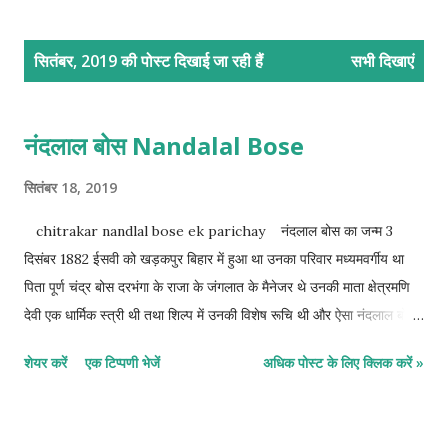
सं
सितंबर, 2019 की पोस्ट दिखाई जा रही हैं
सभी दिखाएं
दे
श
नंदलाल बोस Nandalal Bose
सितंबर 18, 2019
chitrakar nandlal bose ek parichay नंदलाल बोस का जन्म 3
दिसंबर 1882 ईसवी को खड़कपुर बिहार में हुआ था उनका परिवार मध्यमवर्गीय था
पिता पूर्ण चंद्र बोस दरभंगा के राजा के जंगलात के मैनेजर थे उनकी माता क्षेत्रमणि
देवी एक धार्मिक स्त्री थी तथा शिल्प में उनकी विशेष रूचि थी और ऐसा नंदलाल बोस
का कथन है कि जो कुछ भी कला अभिरुचि के प्रति अनुराग है वह अपनी माता के
शेयर करें
एक टिप्पणी भेजें
अधिक पोस्ट के लिए क्लिक करें »
माध्यम से प्राप्त हुआ है इनकी प्रारंभिक शिक्षा बड़ी ही अस्त व्यस्त रही नियमित
रूप से इन्हें मिडिल स्कूल में भर्ती कराया गया जहां पर अपनी शिक्षा प्राप्त की 1897 में
कोलकाता आ गए यहां केंद्रीय कॉलेज स्कूल में प्रवेश लिया परंतु आगे की पढ़ाई में मन