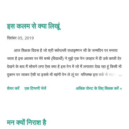
महिला और हंस कृति टिकट पर - राजा रवि वर्मा रवि वर्मा का जन्म केरल
राज्य के तिरुवंतपुरम से 24 मील दूर किलीमन्नुर में 1848 हुआ था चित्रकारों का
राजकुमार तथा राजकुमारों में चित्रकार की संज्ञाओं से राजा रवि वर्मा को संबोधित
इस कलम से क्या लिखूं
किया जाता है भारतीय(तंजोर शैली) तथा पश्चिमी अकादमिक यथार्थवाद के बीच के
सेतु स्वरूप थे राजा रवि वर्मा पहले प्रसिद्ध भारतीय चित्रकार थे जिन्होंने कैनवास पर
सितंबर 05, 2019
आइल रंगों से कार्य प्रारंभ किया इन्होंने यूरोपी चित्रण पद्धति में सर्वश्रेष्ठ भार...
आज शिक्षक दिवस है जो श्री सर्वपल्ली राधाकृष्णन जी के जन्मदिन पर मनाया
जाता है इस अवसर पर मेरे बच्चे (विद्यार्थी) ने मुझे एक पेन उपहार में दी उसे काफी देर
देखने के बाद मैं सोचने लगा ऐसा क्या है इस पेन में जो मैं लगातार देख रहा हूं किसी भी
दुकान पर जाकर ऐसी या इससे भी महंगी पेन ले लूं पर मस्तिष्क इस तर्क से सहमत
नहीं था वह मेरे मन से इस बात पर लड़ गया बोला आप कितना संकुचित सोचते हो इस
शेयर करें
एक टिप्पणी भेजें
अधिक पोस्ट के लिए क्लिक करें »
कलम की कोई कीमत नहीं है इसमें तो उसकी अपार श्रद्धा और विश्वास है जिसकी तुम
रोज सुबह शाम वंदना करते हो उसके प्रसाद पर शक कर रहे हो उस बच्चे की श्रद्धा
को तो देखो जिसने तुम्हें यह सोचने पर मजबूर कर दिया तुम क्या हो क्या कर रहे हो
कभी तो कुछ ऐसा कार्य किया होगा जो वह बच्चा बड़ी मेहनत करके आपके लिए पेन
मन क्यों निराश है
लाया है इसे मात्र उपहार मान लेना उस बच्चे का नहीं बल्कि उस ईश्वर का अपमान हैं