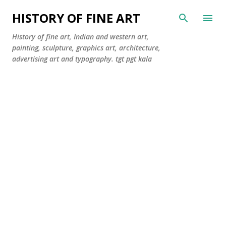
सीधे मुख्य सामग्री पर जाएं
HISTORY OF FINE ART
History of fine art, Indian and western art,
painting, sculpture, graphics art, architecture,
advertising art and typography. tgt pgt kala