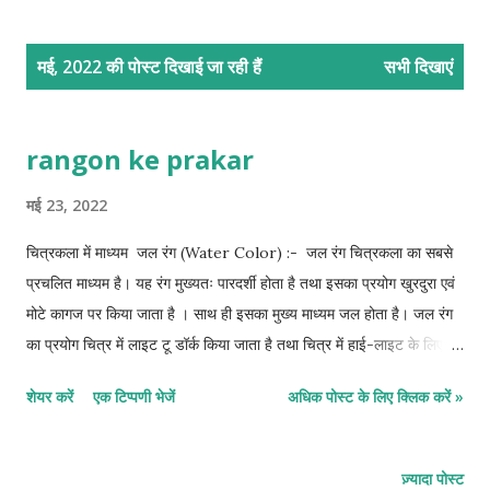
सं
मई, 2022 की पोस्ट दिखाई जा रही हैं
सभी दिखाएं
दे
श
rangon ke prakar
मई 23, 2022
चित्रकला में माध्यम जल रंग (Water Color) :- जल रंग चित्रकला का सबसे
प्रचलित माध्यम है। यह रंग मुख्यतः पारदर्शी होता है तथा इसका प्रयोग खुरदुरा एवं
मोटे कागज पर किया जाता है । साथ ही इसका मुख्य माध्यम जल होता है। जल रंग
का प्रयोग चित्र में लाइट टू डॉर्क किया जाता है तथा चित्र में हाई-लाइट के लिए
पेपर को सफेद छोड़ दिया जाता है। जल रंग के लिए प्रयोग में लाये जाने वाला कागज
शेयर करें
एक टिप्पणी भेजें
अधिक पोस्ट के लिए क्लिक करें »
है - फैब्रियानो, सांडर्स, कॉट्रीज, हैंडमेड तथा व्हाट्स मैन पेपर आदि । इसमें पेंटिंग
के लिए सेबल हेयर ब्रश सबसे उपयुक्त माना जाता है, क्योंकि ब्रश के जो बाल होता
ओ बहुत ही सॉफ्ट होता है, जिससे रंग मिश्रण करने में आसानी होती है। इसमें राउंड
ज़्यादा पोस्ट