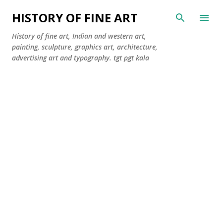
सीधे मुख्य सामग्री पर जाएं
HISTORY OF FINE ART
History of fine art, Indian and western art,
painting, sculpture, graphics art, architecture,
advertising art and typography. tgt pgt kala