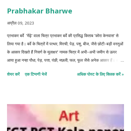
हुआ था ? A-1914 पंजाब B-1913 कोलकाता पश्चिमबंगाल C-1915 कर्नाटक
Prabhakar Bharwe
D-1940 असम. 6- प्रदोष दासगुप्ता किस पश्चिमी मूर्तिकार की कला से काफी
प्रभावित थे? A- अगस्त रौंदा B-एडवर्ड माने C-हेनरी मूर D-हेनरी मातिस 7-
अप्रैल 09, 2023
...
प्रभाकर बर्वे 'मेंढ़े' वाला चित्र प्रभाकर बर्वे की प्रसिद्ध किताब 'कोरा केनवास' से
लिया गया है। बर्वे के चित्रों में पत्थर, मिरची, पेड़, पशु, बीज, जैसे छोटी-बड़ी वस्तुओं
के आकार दिखते हैं निसर्ग के मूलाक्षर' नामक चित्र में अभी–अभी जमीन से ऊपर
आया हुआ नन्हा पौधा, पेड़, पत्ता, पंछी, मछली, फल, फूल जैसे अनेक आकार हैं। आपने
कभी आसमान में हाथी के आकार का बादल देखा है, या फिर पेड़ के पत्ते जैसे दिखने
शेयर करें
एक टिप्पणी भेजें
अधिक पोस्ट के लिए क्लिक करें »
वाला मछली का आकार, या फिर किसी उबड़-खाबड़ बादल में चेहरा ? ऐसे कई
आभासी आकार इनके चित्रों में दिखते हैं। प्रकृति के प्रति गहरी श्रद्धा और खुद के
चित्र से सच्चे रहे बरवे ने कोरा केनवास' नामक किताब में लिखा है, नाभि के मूल से
पेंटिंग का जन्म होना चाहिए। वहां से निकले आकार भूख जितने ही सच्चे होते हैं ।