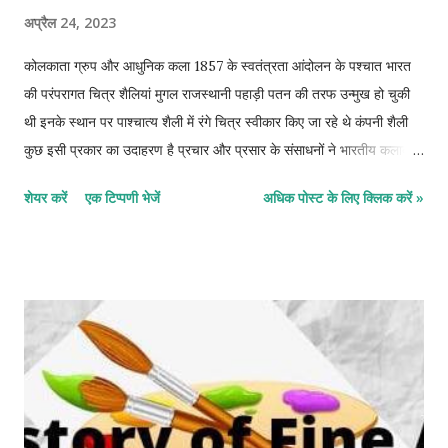
अप्रैल 24, 2023
कोलकाता ग्रुप और आधुनिक कला 1857 के स्वतंत्रता आंदोलन के पश्चात भारत
की परंपरागत चित्र शैलियां मुगल राजस्थानी पहाड़ी पतन की तरफ उन्मुख हो चुकी
थी इनके स्थान पर पाश्चात्य शैली में रंगे चित्र स्वीकार किए जा रहे थे कंपनी शैली
कुछ इसी प्रकार का उदाहरण है प्रचार और प्रसार के संसाधनों ने भारतीय कलाकारों
के ऊपर यूरोपीय वादों का प्रभाव भी डाला जिस से प्रभावित होकर भारतीय कलाकारों
शेयर करें
एक टिप्पणी भेजें
अधिक पोस्ट के लिए क्लिक करें »
ने कला की एक अलग धारा बही जो आधुनिक कला के निर्माण में अत्यधिक सहायक
सिद्ध हुई बंगाली स्कूल के स्थापित नियमों के विरुद्ध कुछ कलाकारों ने मुखर रूप में
एकत्र होकर आवाज उठाई जिनमें निजी विचारों को साक्षात रूप से निरूपित करने पर
जोर दिया गया इन्होंने कला में व्याप्त रूढ़ियों और दुराग्रह का पुरजोर तरीके से विरोध
किया बंगाल में पड़े अकाल की इनके चित्रों में विशेष प्रति ध्वनि दिखाई पड़ती है
भारतीय कला जगत में आधुनिक कला को स्थापित करने के उद्देश्य से कोलकाता के
कलाकारों ने मिलकर कोलकाता ग्रुप की स्थापना की जिसे ग्रुप 43 भी कहा जाता है
इसकी स्थापना 1943 में कोलकाता पश्चिम बंगाल में की गई ग्रुप का उद्देश्य सृजन की
दिशा में ...