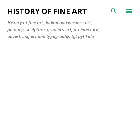
सीधे मुख्य सामग्री पर जाएं
HISTORY OF FINE ART
History of fine art, Indian and western art,
painting, sculpture, graphics art, architecture,
advertising art and typography. tgt pgt kala