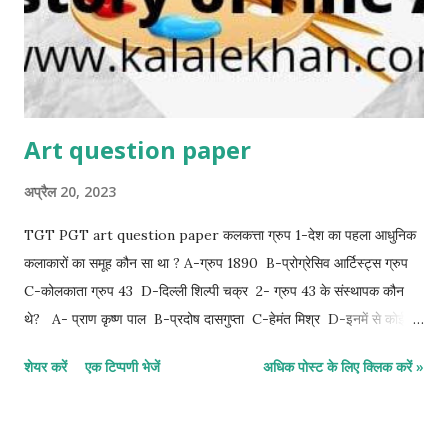
Art question paper
अप्रैल 20, 2023
TGT PGT art question paper कलकत्ता ग्रुप 1-देश का पहला आधुनिक
कलाकारों का समूह कौन सा था ? A-ग्रुप 1890 B-प्रोग्रेसिव आर्टिस्ट्स ग्रुप
C-कोलकाता ग्रुप 43 D-दिल्ली शिल्पी चक्र 2- ग्रुप 43 के संस्थापक कौन
थे? A- प्राण कृष्ण पाल B-प्रदोष दासगुप्ता C-हेमंत मिश्र D-इनमें से कोई
नहीं 3- भारत में आधुनिक लैंडस्केप पेंटिंग के जन्मदाता कौन माने जाते हैं ? A-
शेयर करें
एक टिप्पणी भेजें
अधिक पोस्ट के लिए क्लिक करें »
प्रदोष दासगुप्ता B-प्राण कृष्ण पाल C-कमला दास गुप्ता D-गोपाल घोष
4 "एग ब्राइड "किस कलाकार की चित्र श्रृंखला है ? A-गोपाल घोष B-प्रदोष
दासगुप्ता C-परितोष सेन D-हेमंत मिश्र. 5- गोपाल घोष का जन्म कब और कहां