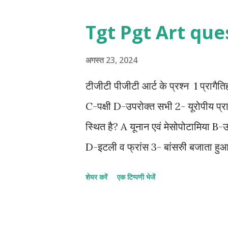
स्वदेशी आंदोलन का प्रतिफल है। चित्र क
Tgt Pgt Art que
के सौंदर्य में चार चांद लगा देता
विक्टोरिया मेमोरियल हॉल, कोलकाता
अगस्त 23, 2024
टीजीटी पीजीटी आर्ट के प्रश्न 1 प्रागै
C-पक्षी D-उपरोक्त सभी 2- यूरोपीय प्राग
स्थित है? A यूनान एवं मेसोपोटामिया B-उत्त
D-इटली व फ्रांस 3- बांसरुी बजाता हु
अल्तमीरा D- पिंडाल 4- नील नदी का उ
शेयर करें
एक टिप्पणी भेजें
सिन्धुको D-उपरोक्त कोई नहीं 5-फोन्त द 
रेखांकन 6-" एक्सप्लोरिंग इंडियाज सीक्