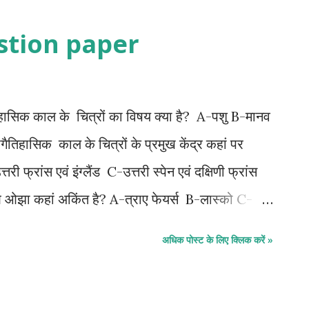
े चारों तरफ सुंदर बॉर्डर को अंकित किया गया है जो चित्र
stion paper
 है। माध्यम जलरंग आकार 10.5x6 इंच संग्रह
तिहासिक काल के चित्रों का विषय क्या है? A-पशु B-मानव
ैतिहासिक काल के चित्रों के प्रमुख केंद्र कहां पर
री फ्रांस एवं इंग्लैंड C-उत्तरी स्पेन एवं दक्षिणी फ्रांस
आ ओझा कहां अकिंत है? A-त्राए फेयर्स B-लास्को C-
पहार कहा जाता है? A-मिश्र को B-मेसोपोटामिया को C-
अधिक पोस्ट के लिए क्लिक करें »
गाम क्या है? A-दृश्य चित्र B- गुफाएं C- मूर्ति D-
रेट आर्ट्स" के लेखक कौन है ? A-आनदं कुमार स्वामी B-