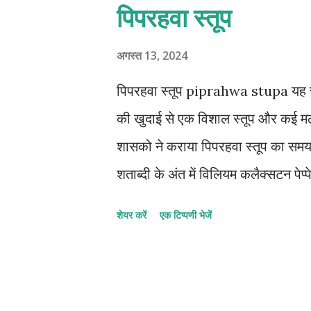
स्टेला क्रमारिश C- वी निगम D-ए एल बास
पिपरहवा स्तूप
A-पोर्ट्रेट पेंटिगं B-ब्रोंज कास्टिग 
A-रेखा B-वर्ण C- अनुपात D- मूर्ति 
अगस्त 13, 2024
बाबर C-जहांगीर D-शाहजहा 10-भारतीय 
पिपरहवा स्तूप piprahwa stupa यह स्तूप
की खुदाई से एक विशाल स्तूप और कई मठों क
शासको ने कराया पिपरहवा स्तूप का समय 
शताब्दी के अंत में विलियम कलैक्सटन पे
स्तूप उत्तर प्रदेश का सबसे प्राचीन स्तूप
शेयर करें
एक टिप्पणी भेजें