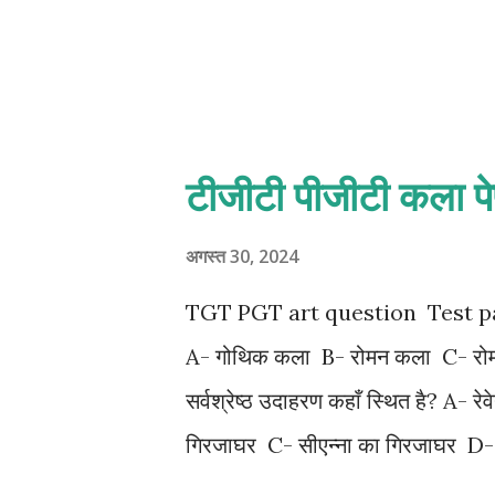
टीजीटी पीजीटी कला प
अगस्त 30, 2024
TGT PGT art question Test paper 
A- गोथिक कला B- रोमन कला C- रोमन
सर्वश्रेष्ठ उदाहरण कहाँ स्थित है? A- र
गिरजाघर C- सीएन्ना का गिरजाघर D- इ
माना गया है? A- जीवात्मा का प्रतिक