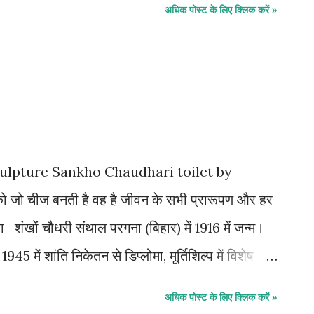
अधिक पोस्ट के लिए क्लिक करें »
म का संस्थापक कौन था? A- जरद्रुस्ट B- मोहब्बत
ए हुए युवक( मल्ल ) किसने बनाया था? A-
ेलीज D- सभी 6- अफरोदीति की प्रतिमा किसने बनाई
ेसकेतेलीज D- सभी 7- प्रसिद्ध कलाकार रॉबर्ट डिलोने
 सुरीलवाद B-भविष्यवाद C-उत्तर प्रभावाद D-
.
रा Sculpture Sankho Chaudhari toilet by
 चीज बनती है वह है जीवन के सभी प्रारूपण और हर
 शंखों चौधरी संथाल परगना (बिहार) में 1916 में जन्म।
945 में शांति निकेतन से डिप्लोमा, मूर्तिशिल्प में विशेष
े साथ नेपाल गए-युद्ध स्मारक में उनकी सहायता के लिए।
अधिक पोस्ट के लिए क्लिक करें »
 किया। फिर यूरोप गए। पेरिस और इंग्लैंड में काम किया।