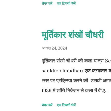
शेयर करें
एक टिप्पणी भेजें
प्रतिक D- इनमे से सभी 4- इस्लाम धर्
साहब C- ईसामसीह D- सभी 5- भाला लि
पालिकलीट्स B- मायरान C- फ्रेसकेत
मूर्तिकार शंखों चौधरी
है? A- पालिकलीट्स B- मायरान C- फ्र
ने कला आंदोलन की अगुवाई की थी? A-
अगस्त 24, 2024
प्रभाववाद 8- सुरीलवाद को ऑरफिज्म ..
मूर्तिकार संखो चौधरी की कला यात्
sankho chaudhari एक कलाकार को जो
स्तर पर प्रक्रिया करने की उसकी क्षमता
1939 में शांति निकेतन से कला में बी.ए.। 1
योग्यता के साथ। 1945 में राम किंकर क
शेयर करें
एक टिप्पणी भेजें
नेपाल में धातु में 'कास्टिंग' का अध्ययन