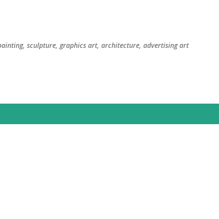
सीधे मुख्य सामग्री पर जाएं
painting, sculpture, graphics art, architecture, advertising art