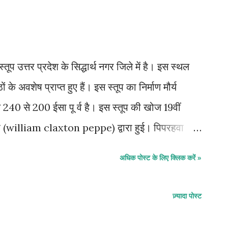
म 7-फोंट एंड फेसेज का सबंधं निम्न में से किस से है?
C-टाइपोग्राफी D-सिरामिक ग्लेजिग 8- असबधं शब्द बताइए?
9- हुमायूं का मकबरा किसने बनवाया था? A-अकबर B-
प्र...
 उत्तर प्रदेश के सिद्धार्थ नगर जिले में है। इस स्थल
े अवशेष प्राप्त हुए हैं। इस स्तूप का निर्माण मौर्य
240 से 200 ईसा पू र्व है। इस स्तूप की खोज 19वीं
प्पे (william claxton peppe) द्वारा हुई। पिपरहवा
 है
अधिक पोस्ट के लिए क्लिक करें »
ज़्यादा पोस्ट