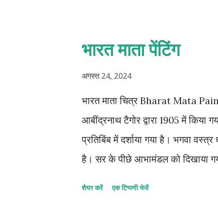
वड़ोदरा कला महाविद्यालय से जुड़े। यहां
बनारस हिंदू विश्वविद्यालय और विश्वभार
भारत माता पेंटिंग
रूप में संबद्ध रहे। 1980 में तंजानिया में 
ललित कला अकादेमी के अध्यक्ष भी रहे है
अगस्त 24, 2024
1971 में पद्मश्री। 1982 में अकादेमी की 
भारत माता चित्र Bharat Mata Painti
आबींद्रनाथ टैगोर द्वारा 1905 में किया ग
प्रतिबिंब में दर्शाया गया है। भगवा वस
है। सर के पीछे आभामंडल को दिखाया गया ह
किया गया है। जिनका प्रतीकात्मक महत्व 
शेयर करें
एक टिप्पणी भेजें
विरासत को दर्शाता है। भारत माता अपने बच
का मार्ग दिखाती हुई अंकित की गई है। यह