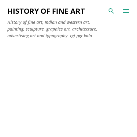
सीधे मुख्य सामग्री पर जाएं
HISTORY OF FINE ART
History of fine art, Indian and western art,
painting, sculpture, graphics art, architecture,
advertising art and typography. tgt pgt kala