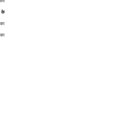
में
 के
 का
 का