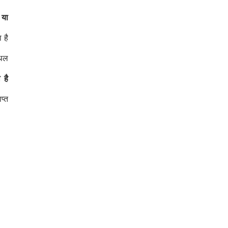
 या
 है
्थल
 है
प्त