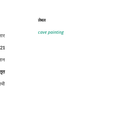
लेबल
cave painting
सार
21
तान
तृत
सभी