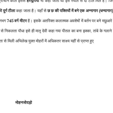
 प्राचीन काल इससे
हरयूपिया
भी कहा जाता था इस स्थल से दो टीले मिले है। जिस
 दुर्ग टीला
कहा जाता है। यहाँ से
छ छ की पक्तियों में बने एक अन्नागार (धन्यागार)
लगभग
745 वर्ग मीटर
है। इसके अतरिक्त कलात्मक अवशेषों में बर्तन पर बने मछुआरे
्भ से निकलता पौधा इसे ही मातृ देवी कहा गया पीतल का बना इक्का, तांबे के गलाने
 से मिली अभिलेख युक्त मोहरों में अधिकतर साक्ष्य यहीं से प्राप्त हुए
मोहनजोदड़ो