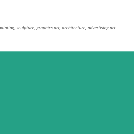
सीधे मुख्य सामग्री पर जाएं
painting, sculpture, graphics art, architecture, advertising art